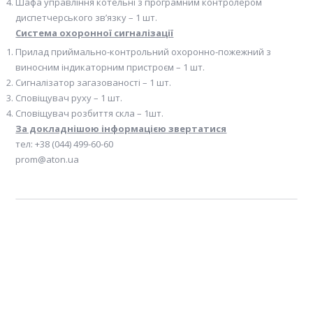
Шафа управління котельні з програмним контролером
диспетчерського зв’язку – 1 шт.
Система охоронної сигналізації
Прилад приймально-контрольний охоронно-пожежний з
виносним індикаторним пристроєм – 1 шт.
Сигналізатор загазованості – 1 шт.
Сповіщувач руху – 1 шт.
Сповіщувач розбиття скла – 1шт.
За докладнішою інформацією звертатися
тел: +38 (044) 499-60-60
prom@aton.ua